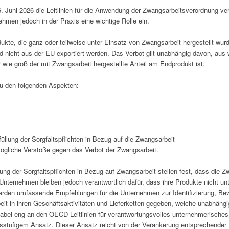
Juni 2026 die Leitlinien für die Anwendung der Zwangsarbeitsverordnung verö
ehmen jedoch in der Praxis eine wichtige Rolle ein.
te, die ganz oder teilweise unter Einsatz von Zwangsarbeit hergestellt wur
 und nicht aus der EU exportiert werden. Das Verbot gilt unabhängig davon, a
wie groß der mit Zwangsarbeit hergestellte Anteil am Endprodukt ist.
zu den folgenden Aspekten:
rfüllung der Sorgfaltspflichten in Bezug auf die Zwangsarbeit
ögliche Verstöße gegen das Verbot der Zwangsarbeit.
llung der Sorgfaltspflichten in Bezug auf Zwangsarbeit stellen fest, dass die
. Unternehmen bleiben jedoch verantwortlich dafür, dass ihre Produkte nicht un
erden umfassende Empfehlungen für die Unternehmen zur Identifizierung, Be
it in ihren Geschäftsaktivitäten und Lieferketten gegeben, welche unabhäng
dabei eng an den OECD-Leitlinien für verantwortungsvolles unternehmerisches 
chsstufigem Ansatz. Dieser Ansatz reicht von der Verankerung entsprechend