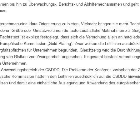
men bis hin zu Überwachungs-, Berichts- und Abhilfemechanismen und geht 
aus.
Unternehmen eine klare Orientierung zu bieten. Vielmehr bringen sie mehr Recht
eren Größe oder Umsatzvolumen de facto zusätzliche Maßnahmen zur Sorgfalts
echtstext ist explizit festgelegt, dass sich die Verordnung allein an mitglied
 Europäische Kommission „Gold-Plating“. Zwar weisen die Leitlinien ausdrückli
rgfaltspflichten für Unternehmen begründen. Gleichzeitig wird die Durchführ
ng von Risiken von Zwangsarbeit angesehen. Insgesamt besteht verordnungsw
an Unternehmen.
 dem Anwendungsbereich der CSDDD: Die Probleme der Kohärenz zwischen der 
sche Kommission hätte in den Leitlinien ausdrücklich auf die CSDDD hinweis
eisen und damit eine einheitliche Auslegung und Anwendung des europäischen